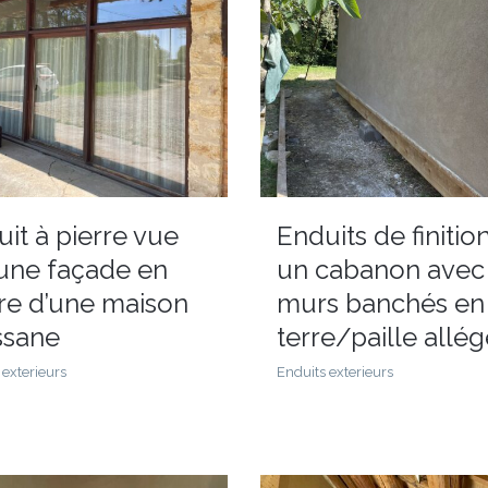
it à pierre vue
Enduits de finitio
 une façade en
un cabanon avec
rre d’une maison
murs banchés en
ssane
terre/paille allé
 exterieurs
Enduits exterieurs