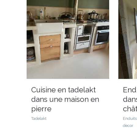
Cuisine en tadelakt
Endu
dans une maison en
dans
pierre
châ
Tadelakt
Enduits 
decor