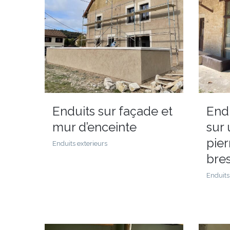
Enduits sur façade et
Endu
mur d’enceinte
sur
pie
Enduits exterieurs
bre
Enduits