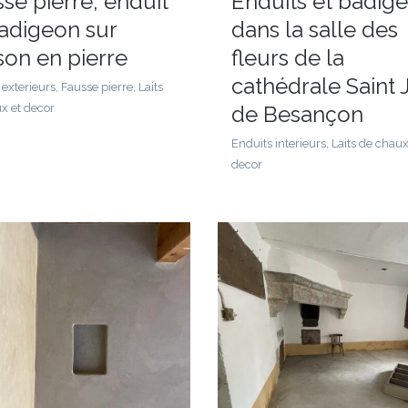
se pierre, enduit
Enduits et badig
badigeon sur
dans la salle des
son en pierre
fleurs de la
cathédrale Saint 
exterieurs, Fausse pierre, Laits
x et decor
de Besançon
Enduits interieurs, Laits de chaux
decor