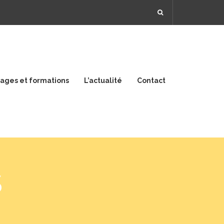
tages et formations
L’actualité
Contact
RÉALISER
SES
ENDUITS
s
CHAUX/SABLE
RÉALISER
SES
LAITS
DE
CHAUX