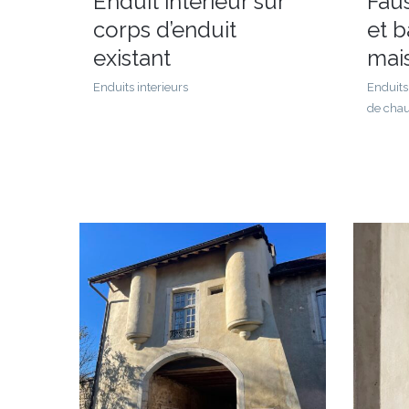
Enduit intérieur sur
Faus
corps d’enduit
et 
existant
mai
Enduits interieurs
Enduits 
de chau