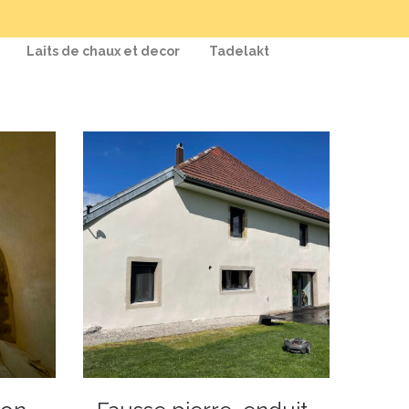
RÉALISER
SES
ENDUITS
CHAUX/CHANVRE
Laits de chaux et decor
Tadelakt
POUR
L’ISOLATION
RÉALISER
SES
ENDUITS
FINS
:
STUCS
ET
TADELAKT