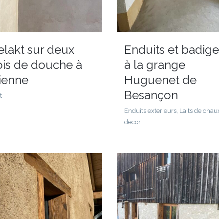
elakt sur deux
Enduits et badig
ois de douche à
à la grange
alienne
Huguenet de
Besançon
t
Enduits exterieurs, Laits de chau
decor