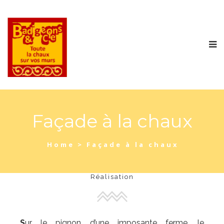
Façade à la chaux
Home
>
Façade à la chaux
Réalisation
S
ur le pignon d’une imposante ferme, le