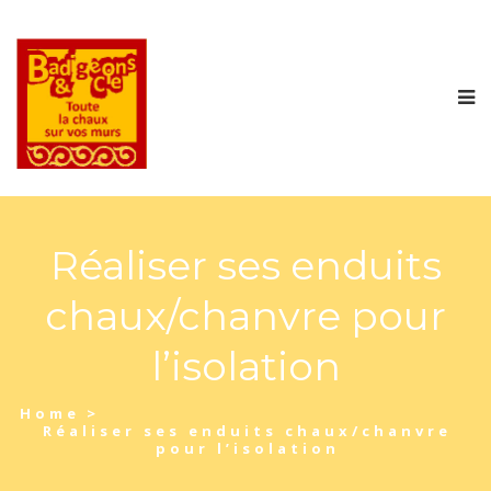
Réaliser ses enduits
chaux/chanvre pour
l’isolation
Home
>
Réaliser ses enduits chaux/chanvre
pour l’isolation