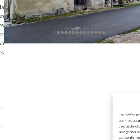
la
un
es
se
pa
es
Pour offrir 
cookies pour
ces technolo
navigation ou
consentement