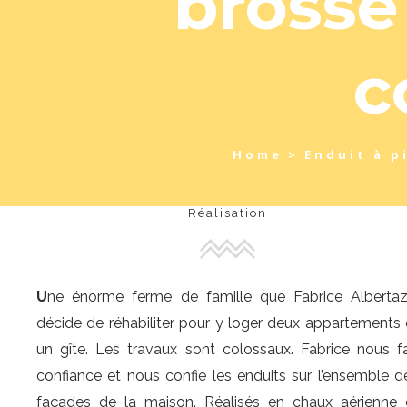
brossé
c
Home
>
Enduit à p
Réalisation
U
ne énorme ferme de famille que Fabrice Albertaz
décide de réhabiliter pour y loger deux appartements 
un gîte. Les travaux sont colossaux. Fabrice nous fa
confiance et nous confie les enduits sur l’ensemble d
façades de la maison. Réalisés en chaux aérienne 