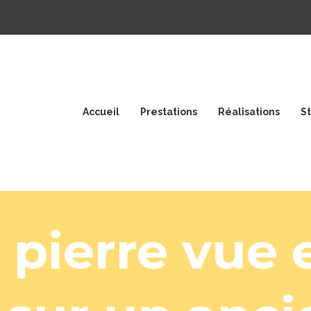
Accueil
Prestations
Réalisations
S
QU’EST-
CE
QUE
 pierre vue 
LA
CHAUX
?
POURQUOI
LA
CHAUX
?