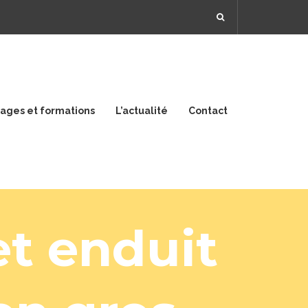
tages et formations
L’actualité
Contact
RÉALISER
SES
ENDUITS
et enduit
CHAUX/SABLE
RÉALISER
SES
LAITS
DE
CHAUX